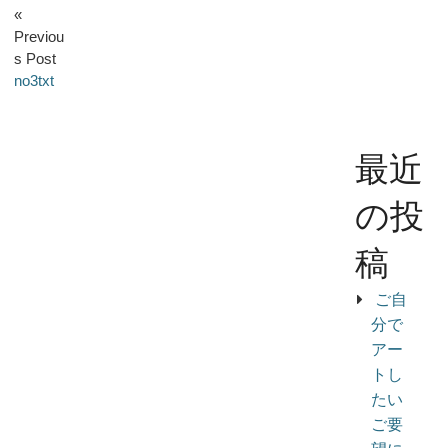
«
Previou
s Post
no3txt
最近
の投
稿
ご自
分で
アー
トし
たい
ご要